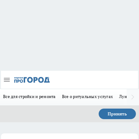
Все для стройки и ремонта
Все о ритуальных услугах
Лунно-по
Принять