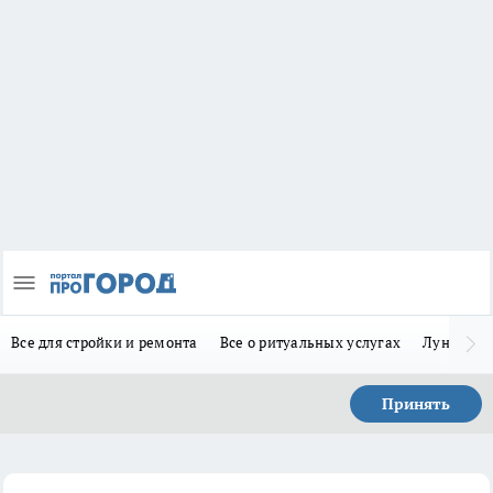
Все для стройки и ремонта
Все о ритуальных услугах
Лунно-по
Принять