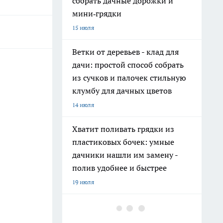
собрать дачные дорожки и
мини‑грядки
15 июля
Ветки от деревьев - клад для
дачи: простой способ собрать
из сучков и палочек стильную
клумбу для дачных цветов
14 июля
Хватит поливать грядки из
пластиковых бочек: умные
дачники нашли им замену -
полив удобнее и быстрее
19 июля
На полках они неприметны: 11
нужных вещей из Fix Price, о