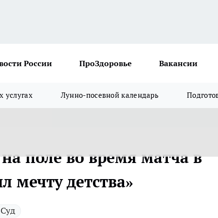
вости России
ПроЗдоровье
Вакансии
х услугах
Лунно-посевной календарь
Подгото
на поле во время матча в
л мечту детства»
Суд