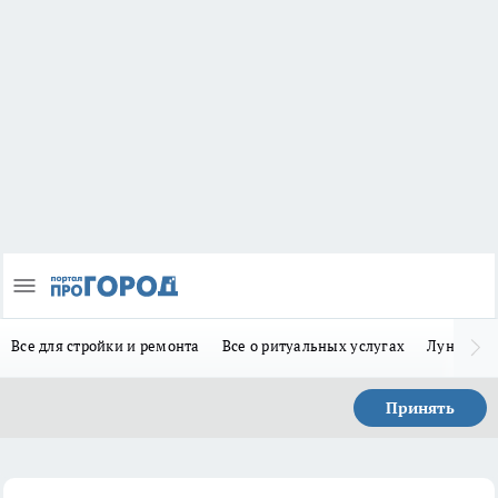
Все для стройки и ремонта
Все о ритуальных услугах
Лунно-по
Принять