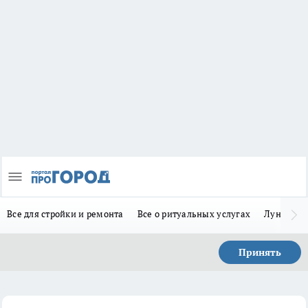
Все для стройки и ремонта
Все о ритуальных услугах
Лунно-по
Принять