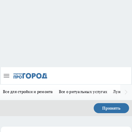
Все для стройки и ремонта
Все о ритуальных услугах
Лунно-по
Принять