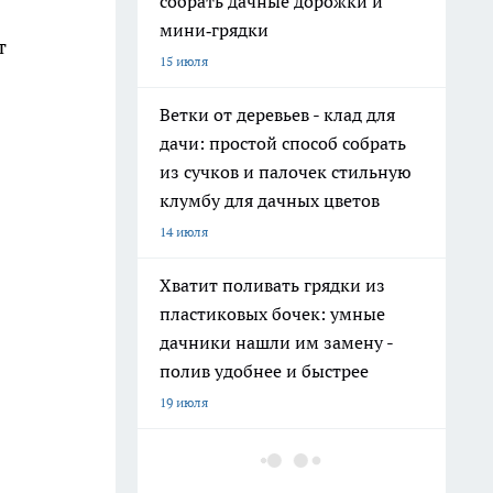
собрать дачные дорожки и
мини‑грядки
т
15 июля
Ветки от деревьев - клад для
дачи: простой способ собрать
из сучков и палочек стильную
клумбу для дачных цветов
14 июля
Хватит поливать грядки из
пластиковых бочек: умные
дачники нашли им замену -
полив удобнее и быстрее
19 июля
На полках они неприметны: 11
нужных вещей из Fix Price, о