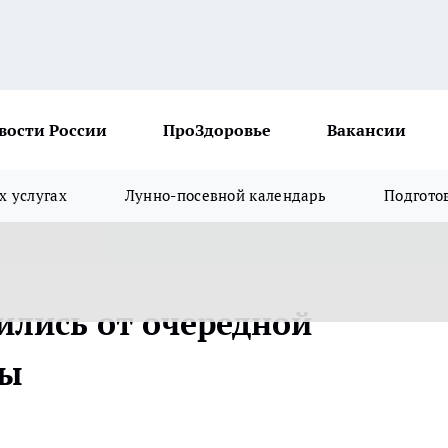
вости России
ПроЗдоровье
Вакансии
х услугах
Лунно-посевной календарь
Подгото
ились от очередной
мы