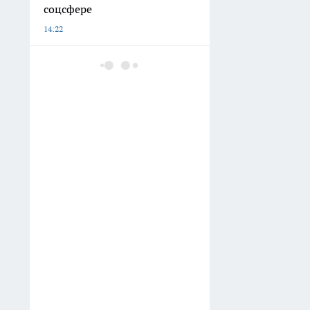
соцсфере
14:22
Управляющим компаниям
Ярославской области
выписали штрафы на 27 млн
рублей за полгода
14:02
Белые батареи больше не в
моде: вот что сейчас
выбирают современные
хозяева
13:39
Экс-тренер «Локомотива»
признался, почему боялся