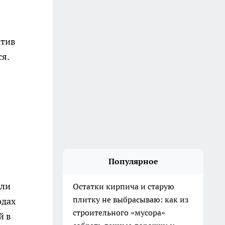
атив
я.
Популярное
или
Остатки кирпича и старую
плитку не выбрасываю: как из
одах
строительного «мусора»
й в