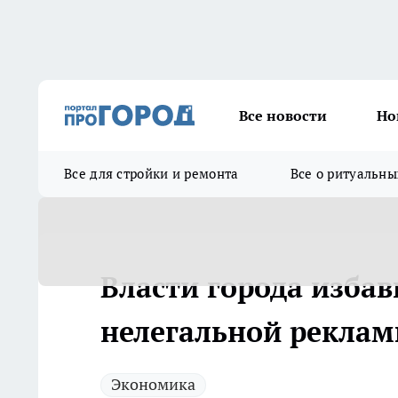
Все новости
Но
Все для стройки и ремонта
Все о ритуальны
Власти города избав
нелегальной рекла
Экономика