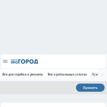
Все для стройки и ремонта
Все о ритуальных услугах
Лунно-по
Принять