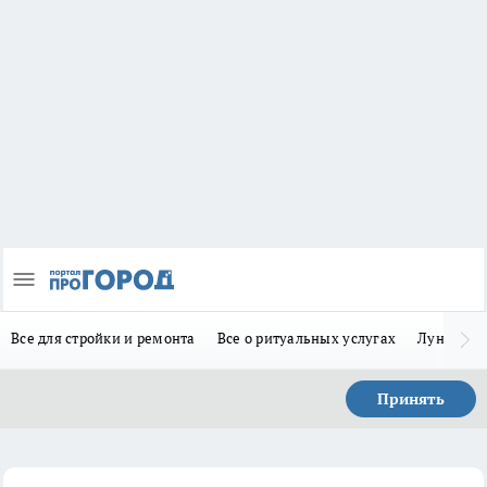
Все для стройки и ремонта
Все о ритуальных услугах
Лунно-по
Принять