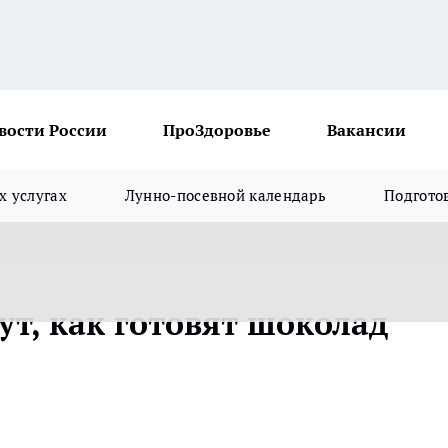
вости России
ПроЗдоровье
Вакансии
х услугах
Лунно-посевной календарь
Подгото
ут, как готовят шоколад