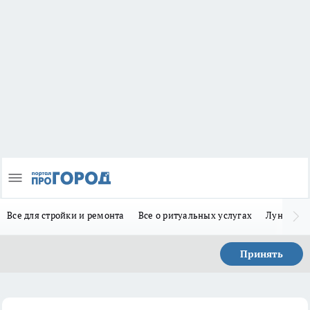
Все для стройки и ремонта
Все о ритуальных услугах
Лунно-по
Принять