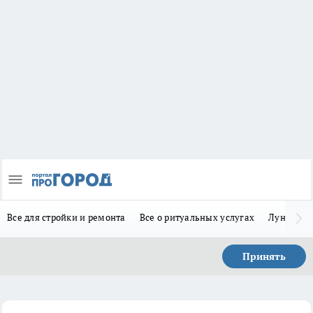
Все для стройки и ремонта
Все о ритуальных услугах
Лунно-по
Принять