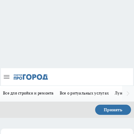
Все для стройки и ремонта
Все о ритуальных услугах
Лунно-по
Принять