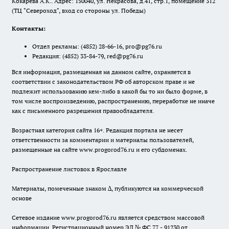
Кокарева А.К.. Адрес: 150040, ул. Некрасова, д.41, стр.1, помещение 312
(ТЦ "Североход", вход со стороны ул. Победы)
Контакты:
Отдел рекламы:
(4852) 28-66-16
,
pro@pg76.ru
Редакция:
(4852) 33-84-79
,
red@pg76.ru
Вся информация, размещенная на данном сайте, охраняется в
соответствии с законодательством РФ об авторском праве и не
подлежит использованию кем-либо в какой бы то ни было форме, в
том числе воспроизведению, распространению, переработке не иначе
как с письменного разрешения правообладателя.
Возрастная категория сайта 16+. Редакция портала не несет
ответственности за комментарии и материалы пользователей,
размещенные на сайте www.progorod76.ru и его субдоменах.
Распространение листовок в Ярославле
Материалы, помеченные знаком ∆, публикуются на коммерческой
основе
Сетевое издание www.progorod76.ru является средством массовой
информации. Регистрационный номер ЭЛ № ФС 77 - 91230 от