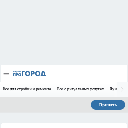
Все для стройки и ремонта
Все о ритуальных услугах
Лунно-по
Принять