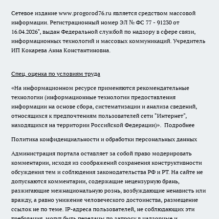
Сетевое издание www.progorod76.ru является средством массовой
информации. Регистрационный номер ЭЛ № ФС 77 - 91230 от
16.04.2026", выдан Федеральной службой по надзору в сфере связи,
информационных технологий и массовых коммуникаций. Учредитель
ИП Кокарева Анна Константиновна.
Спец. оценка по условиям труда
«На информационном ресурсе применяются рекомендательные
технологии (информационные технологии предоставления
информации на основе сбора, систематизации и анализа сведений,
относящихся к предпочтениям пользователей сети "Интернет",
находящихся на территории Российской Федерации)».
Подробнее
Политика конфиденциальности и обработки персональных данных
Администрация портала оставляет за собой право модерировать
комментарии, исходя из соображений сохранения конструктивности
обсуждения тем и соблюдения законодательства РФ и РТ. На сайте не
допускаются комментарии, содержащие нецензурную брань,
разжигающие межнациональную рознь, возбуждающие ненависть или
вражду, а равно унижение человеческого достоинства, размещение
ссылок не по теме. IP-адреса пользователей, не соблюдающих эти
требования, могут быть переданы по запросу в надзорные и