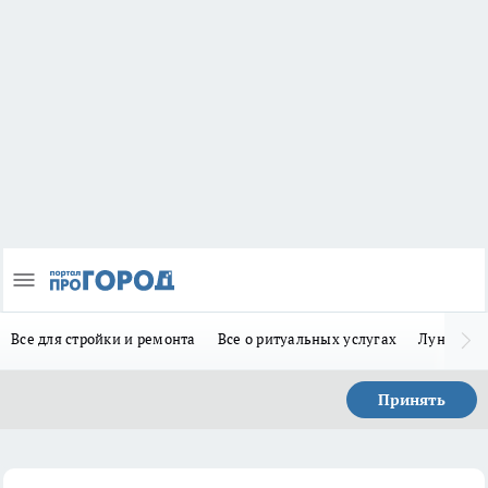
Все для стройки и ремонта
Все о ритуальных услугах
Лунно-по
Принять