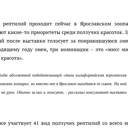
х рептилий проходит сейчас в Ярославском зоопа
ют какие-то приоритеты среди ползучих красоток. З
ый после выставки голосует за понравившуюся зме
одящему году змеи, три номинации – это «мисс ми
 красота».
Тогда абсолютной победительницей стала калифорнийская королевская
овском зоопарке, но вместо нее в Ярославле находится ее сынок. На мой
т на руки. Обычно за них и голосуют, - рассказал консультант выставки
се участвует 41 вид ползучих рептилий со всего м