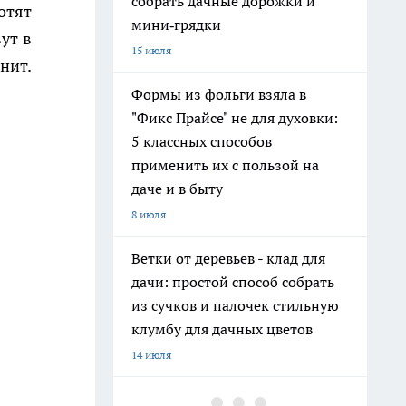
собрать дачные дорожки и
отят
мини‑грядки
ут в
15 июля
нит.
Формы из фольги взяла в
"Фикс Прайсе" не для духовки:
5 классных способов
применить их с пользой на
даче и в быту
8 июля
Ветки от деревьев - клад для
дачи: простой способ собрать
из сучков и палочек стильную
клумбу для дачных цветов
14 июля
Хватит поливать грядки из