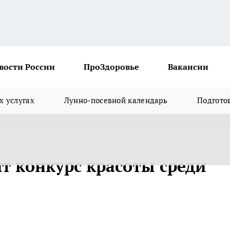
вости России
ПроЗдоровье
Вакансии
х услугах
Лунно-посевной календарь
Подгото
т конкурс красоты среди