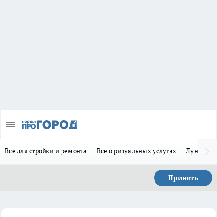
Все для стройки и ремонта
Все о ритуальных услугах
Лунно-по
Принять