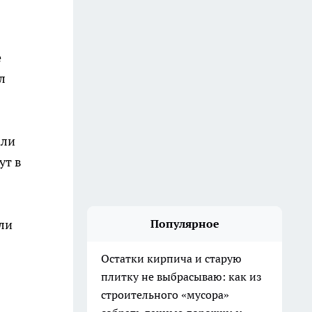
е
л
али
ут в
ли
Популярное
Остатки кирпича и старую
плитку не выбрасываю: как из
строительного «мусора»