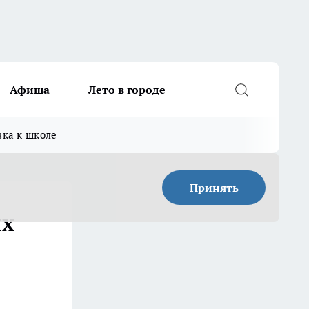
Афиша
Лето в городе
вка к школе
Принять
ых