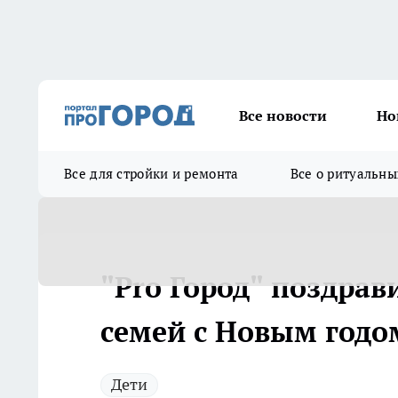
Все новости
Но
Все для стройки и ремонта
Все о ритуальны
"Pro Город" поздрав
семей с Новым годо
Дети