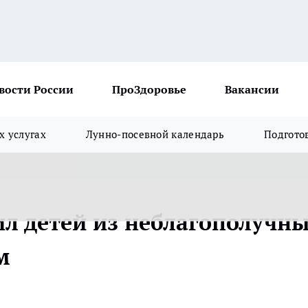
вости России
ПроЗдоровье
Вакансии
х услугах
Лунно-посевной календарь
Подгото
ил детей из неблагополучн
м