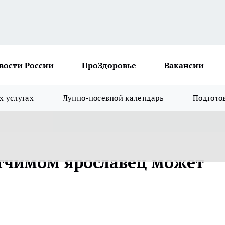
вости России
ПроЗдоровье
Вакансии
х услугах
Лунно-посевной календарь
Подгото
отчимом ярославец может