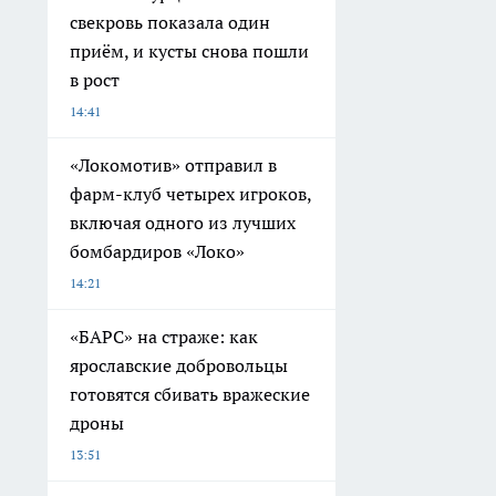
свекровь показала один
приём, и кусты снова пошли
в рост
14:41
«Локомотив» отправил в
фарм-клуб четырех игроков,
включая одного из лучших
бомбардиров «Локо»
14:21
«БАРС» на страже: как
ярославские добровольцы
готовятся сбивать вражеские
дроны
13:51