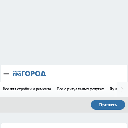
Все для стройки и ремонта
Все о ритуальных услугах
Лунно-по
Принять