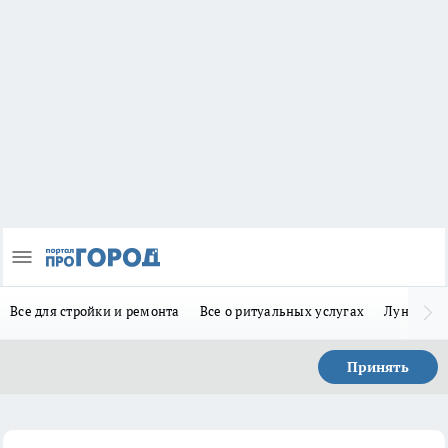
Все для стройки и ремонта
Все о ритуальных услугах
Лунно-по
Принять