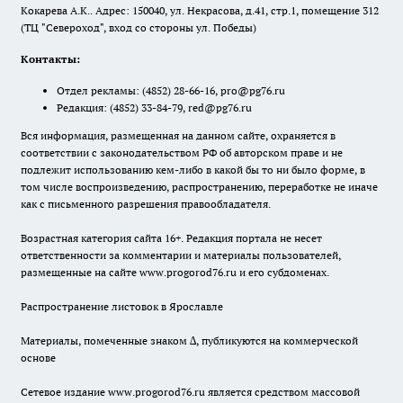
Кокарева А.К.. Адрес: 150040, ул. Некрасова, д.41, стр.1, помещение 312
(ТЦ "Североход", вход со стороны ул. Победы)
Контакты:
Отдел рекламы:
(4852) 28-66-16
,
pro@pg76.ru
Редакция:
(4852) 33-84-79
,
red@pg76.ru
Вся информация, размещенная на данном сайте, охраняется в
соответствии с законодательством РФ об авторском праве и не
подлежит использованию кем-либо в какой бы то ни было форме, в
том числе воспроизведению, распространению, переработке не иначе
как с письменного разрешения правообладателя.
Возрастная категория сайта 16+. Редакция портала не несет
ответственности за комментарии и материалы пользователей,
размещенные на сайте www.progorod76.ru и его субдоменах.
Распространение листовок в Ярославле
Материалы, помеченные знаком ∆, публикуются на коммерческой
основе
Сетевое издание www.progorod76.ru является средством массовой