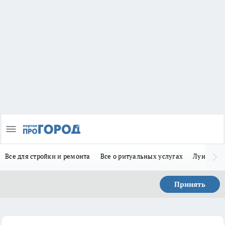
Все для стройки и ремонта
Все о ритуальных услугах
Лунно-по
Принять