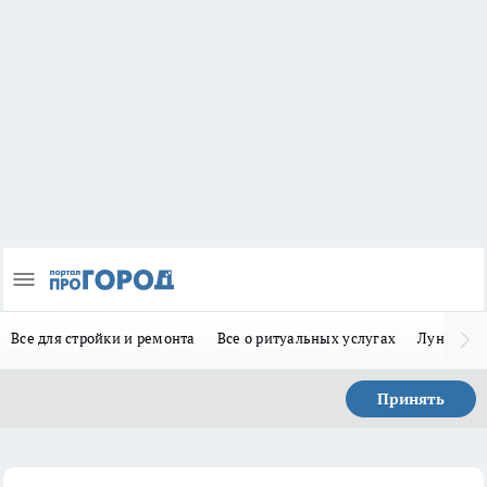
Все для стройки и ремонта
Все о ритуальных услугах
Лунно-по
Принять