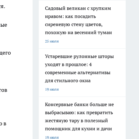
я.
Садовый великан с хрупким
нравом: как посадить
сиреневую стену цветов,
ные
похожую на весенний туман
25 июля
щего
Устаревшие рулонные шторы
уходят в прошлое: 4
современные альтернативы
для стильного окна
тов
19 июля
Консервные банки больше не
выбрасываю: как превратить
жестяную тару в полезный
ю в
помощник для кухни и дачи
19 июля