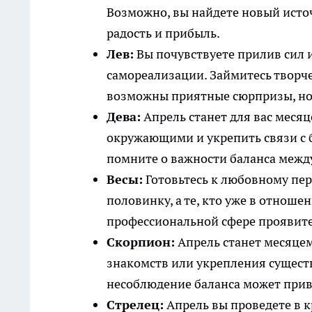
Возможно, вы найдете новый источ
радость и прибыль.
Лев:
Вы почувствуете прилив сил и
самореализации. Займитесь творч
возможны приятные сюрпризы, но 
Дева:
Апрель станет для вас меся
окружающими и укрепить связи с б
помните о важности баланса межд
Весы:
Готовьтесь к любовному пер
половинку, а те, кто уже в отноше
профессиональной сфере проявите
Скорпион:
Апрель станет месяцем
знакомств или укрепления сущест
несоблюдение баланса может прив
Стрелец:
Апрель вы проведете в к