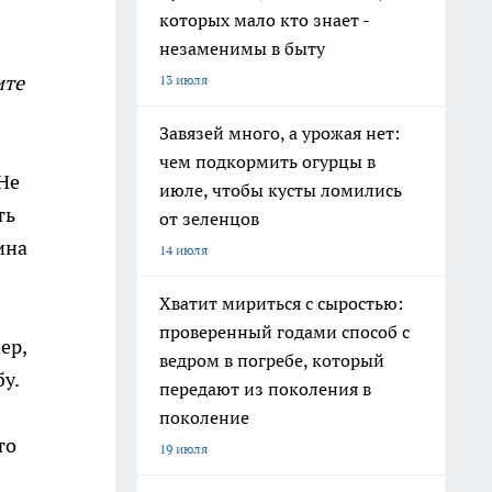
которых мало кто знает -
незаменимы в быту
ите
13 июля
Завязей много, а урожая нет:
чем подкормить огурцы в
Не
июле, чтобы кусты ломились
ть
от зеленцов
ина
14 июля
Хватит мириться с сыростью:
проверенный годами способ с
ер,
ведром в погребе, который
у.
передают из поколения в
поколение
то
19 июля