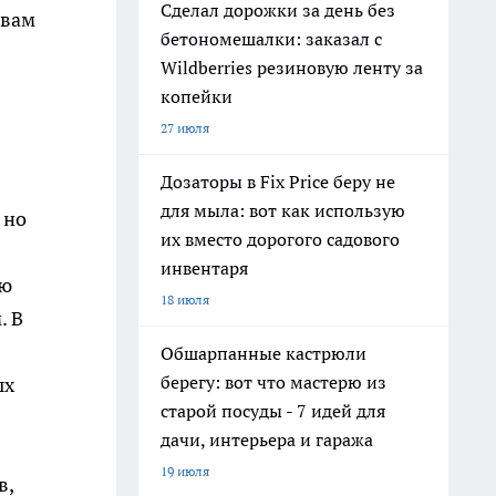
Сделал дорожки за день без
 вам
бетономешалки: заказал с
Wildberries резиновую ленту за
копейки
27 июля
Дозаторы в Fix Price беру не
для мыла: вот как использую
 но
их вместо дорогого садового
инвентаря
ую
18 июля
. В
Обшарпанные кастрюли
берегу: вот что мастерю из
ых
старой посуды - 7 идей для
дачи, интерьера и гаража
19 июля
в,