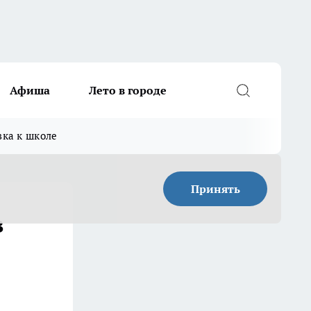
Афиша
Лето в городе
вка к школе
Принять
в