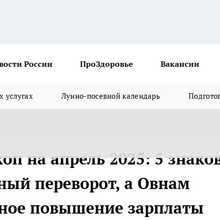
вости России
ПроЗдоровье
Вакансии
х услугах
Лунно-посевной календарь
Подгото
п на апрель 2025: 5 знако
ный переворот, а Овнам
нное повышение зарплаты