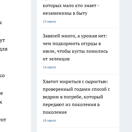
которых мало кто знает -
незаменимы в быту
к
13 июля
Завязей много, а урожая нет:
ут
чем подкормить огурцы в
для
июле, чтобы кусты ломились
от зеленцов
14 июля
ко
Хватит мириться с сыростью:
проверенный годами способ с
се
ведром в погребе, который
х
передают из поколения в
поколение
тот
19 июля