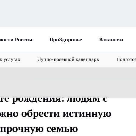
вости России
ПроЗдоровье
Вакансии
х услугах
Лунно-посевной календарь
Подгото
те рождения: людям с
жно обрести истинную
 прочную семью