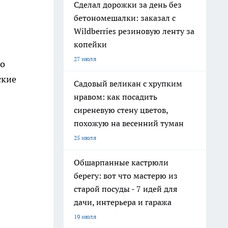
Сделал дорожки за день без
бетономешалки: заказал с
я
Wildberries резиновую ленту за
копейки
27 июля
но
ские
Садовый великан с хрупким
нравом: как посадить
сиреневую стену цветов,
похожую на весенний туман
25 июля
Обшарпанные кастрюли
берегу: вот что мастерю из
старой посуды - 7 идей для
дачи, интерьера и гаража
19 июля