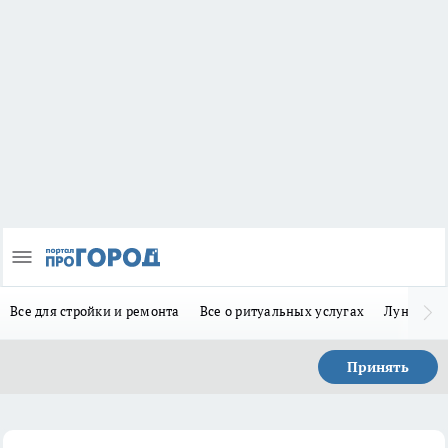
Все для стройки и ремонта
Все о ритуальных услугах
Лунно-по
Принять