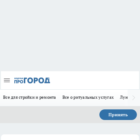
Все для стройки и ремонта
Все о ритуальных услугах
Лунно-по
Принять