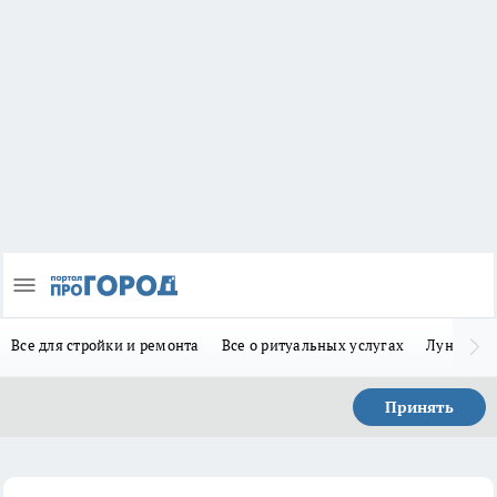
Все для стройки и ремонта
Все о ритуальных услугах
Лунно-по
Принять