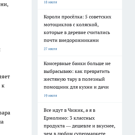
18 июля
ни,
Короли просёлка: 5 советских
мотоциклов с коляской,
которые в деревне считались
почти внедорожниками
и
27 июля
Консервные банки больше не
выбрасываю: как превратить
ляет
жестяную тару в полезный
 к
помощник для кухни и дачи
19 июля
Все идут в Чижик, а я в
вара
Ермолино: 3 классных
на
продукта — дешевле и вкуснее,
чем в любом супермаркете