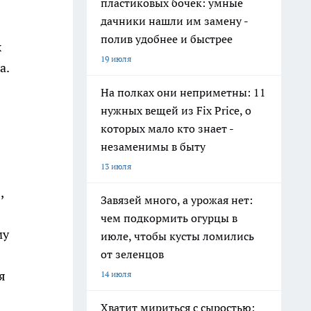
пластиковых бочек: умные
дачники нашли им замену -
полив удобнее и быстрее
х
19 июля
а.
На полках они неприметны: 11
нужных вещей из Fix Price, о
которых мало кто знает -
незаменимы в быту
13 июля
,
Завязей много, а урожая нет:
чем подкормить огурцы в
му
июле, чтобы кусты ломились
от зеленцов
я
14 июля
Хватит мириться с сыростью: