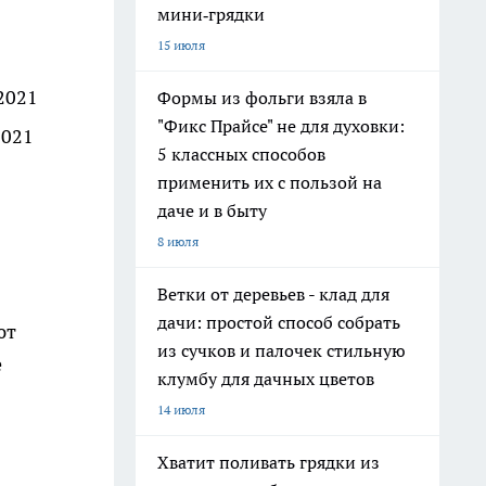
мини‑грядки
15 июля
2021
Формы из фольги взяла в
"Фикс Прайсе" не для духовки:
2021
5 классных способов
применить их с пользой на
даче и в быту
8 июля
Ветки от деревьев - клад для
дачи: простой способ собрать
ют
из сучков и палочек стильную
е
клумбу для дачных цветов
14 июля
Хватит поливать грядки из