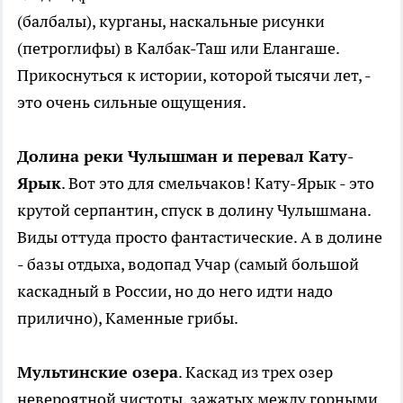
(балбалы), курганы, наскальные рисунки
(петроглифы) в Калбак-Таш или Елангаше.
Прикоснуться к истории, которой тысячи лет, -
это очень сильные ощущения.
Долина реки Чулышман и перевал Кату-
Ярык
. Вот это для смельчаков! Кату-Ярык - это
крутой серпантин, спуск в долину Чулышмана.
Виды оттуда просто фантастические. А в долине
- базы отдыха, водопад Учар (самый большой
каскадный в России, но до него идти надо
прилично), Каменные грибы.
Мультинские озера
. Каскад из трех озер
невероятной чистоты, зажатых между горными