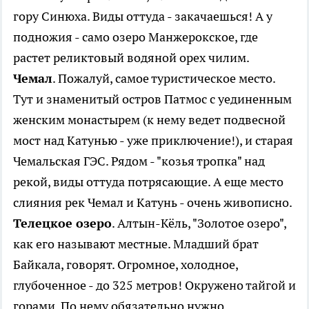
гору Синюха. Виды оттуда - закачаешься! А у
подножия - само озеро Манжерокское, где
растет реликтовый водяной орех чилим.
Чемал
. Пожалуй, самое туристическое место.
Тут и знаменитый остров Патмос с уединенным
женским монастырем (к нему ведет подвесной
мост над Катунью - уже приключение!), и старая
Чемальская ГЭС. Рядом - "козья тропка" над
рекой, виды оттуда потрясающие. А еще место
слияния рек Чемал и Катунь - очень живописно.
Телецкое озеро
. Алтын-Кёль, "Золотое озеро",
как его называют местные. Младший брат
Байкала, говорят. Огромное, холодное,
глубоченное - до 325 метров! Окружено тайгой и
горами. По нему обязательно нужно