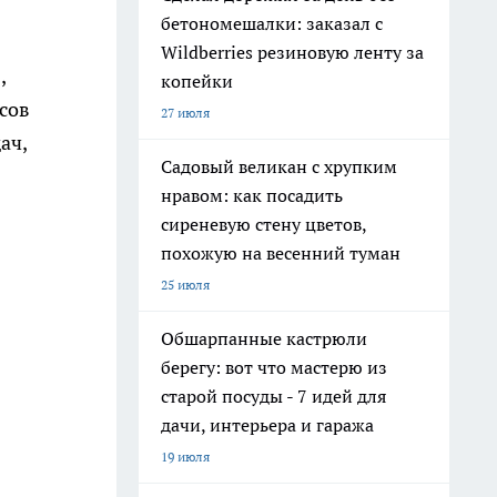
бетономешалки: заказал с
Wildberries резиновую ленту за
,
копейки
сов
27 июля
ач,
Садовый великан с хрупким
нравом: как посадить
сиреневую стену цветов,
похожую на весенний туман
25 июля
Обшарпанные кастрюли
берегу: вот что мастерю из
старой посуды - 7 идей для
дачи, интерьера и гаража
19 июля