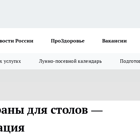
вости России
ПроЗдоровье
Вакансии
х услугах
Лунно-посевной календарь
Подгото
раны для столов —
ация