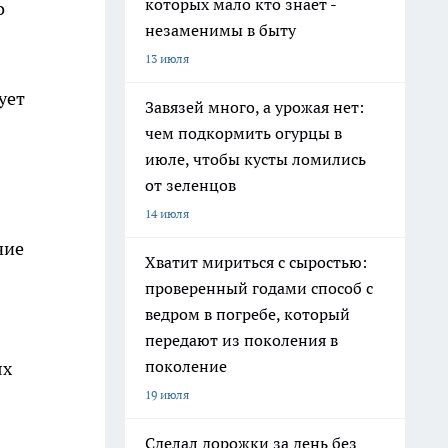
которых мало кто знает -
о
незаменимы в быту
13 июля
ует
Завязей много, а урожая нет:
чем подкормить огурцы в
июле, чтобы кусты ломились
от зеленцов
14 июля
чие
Хватит мириться с сыростью:
проверенный годами способ с
ведром в погребе, который
передают из поколения в
поколение
ях
19 июля
Сделал дорожки за день без