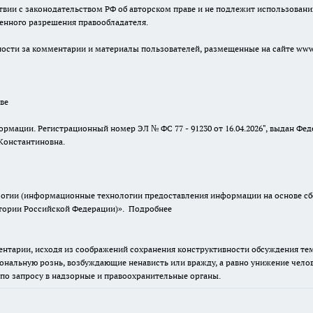
твии с законодательством РФ об авторском праве и не подлежит использовани
менного разрешения правообладателя.
енности за комментарии и материалы пользователей, размещенные на сайте www.
ве
ормации. Регистрационный номер ЭЛ № ФС 77 - 91230 от 16.04.2026", выдан Ф
Константиновна.
гии (информационные технологии предоставления информации на основе сбор
итории Российской Федерации)».
Подробнее
нтарии, исходя из соображений сохранения конструктивности обсуждения тем 
альную рознь, возбуждающие ненависть или вражду, а равно унижение челове
 по запросу в надзорные и правоохранительные органы.