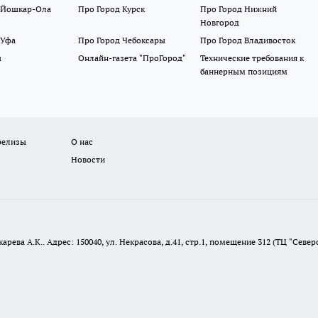
 Йошкар-Ола
Про Город Курск
Про Город Нижний
Новгород
 Уфа
Про Город Чебоксары
Про Город Владивосток
ы
Онлайн-газета "ПроГород"
Технические требования к
баннерным позициям
релизы
О нас
Новости
ева А.К.. Адрес: 150040, ул. Некрасова, д.41, стр.1, помещение 312 (ТЦ "Север