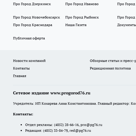
Про Город Дзержинск
Про Город Иваново
Про Город
Про Город Новочебоксарск
Про Город Рыбинск
Про Город
Про Город Краснодара
Наша Газета
Документ
Публичная оферта
Новости компаний
Обзорные статьи и пресс-
Контакты
Редакционная политика
Главная
Сетевое издание www.progorod76.ru
Учредитель: ИП Кокарева Анна Константиновна. Главный редактор: Кокар
Контакты:
Отдел рекламы:
(4852) 28-66-16
,
pro@pg76.ru
Редакция:
(4852) 33-84-79
,
red@pg76.ru