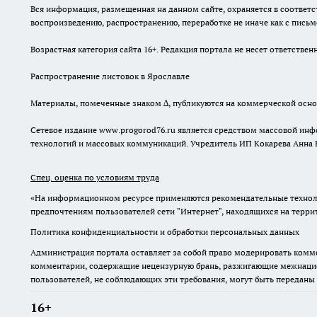
Вся информация, размещенная на данном сайте, охраняется в соответс
воспроизведению, распространению, переработке не иначе как с пись
Возрастная категория сайта 16+. Редакция портала не несет ответств
Распространение листовок в Ярославле
Материалы, помеченные знаком ∆, публикуются на коммерческой осно
Сетевое издание www.progorod76.ru является средством массовой инф
технологий и массовых коммуникаций. Учредитель ИП Кокарева Анна 
Спец. оценка по условиям труда
«На информационном ресурсе применяются рекомендательные техноло
предпочтениям пользователей сети "Интернет", находящихся на терр
Политика конфиденциальности и обработки персональных данных
Администрация портала оставляет за собой право модерировать комме
комментарии, содержащие нецензурную брань, разжигающие межнацион
пользователей, не соблюдающих эти требования, могут быть переданы
16+