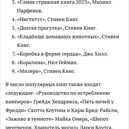
«Самая страшная книга 2023», Михаил
Парфенов.
«Институт», Стивен Кинг.
«Долгая прогулка», Стивен Кинг.
«Кладбище домашних животных», Стивен
Кинг.
«Коробка в форме сердца», Джо Хилл.
«Коралина», Нил Гейман.
«Мизери», Стивен Кинг.
В число популярных книг также входят
следующие: «Руководство по истреблению
вампиров» Грейди Хендрикса, «Пять ночей у
Фредди» Скотта Коутона и Киры Брид-Райсли,
«Заживо в темноте» Майка Омера, «Шепот
мертвецов. Хранитель могил» Дарси Коутса,