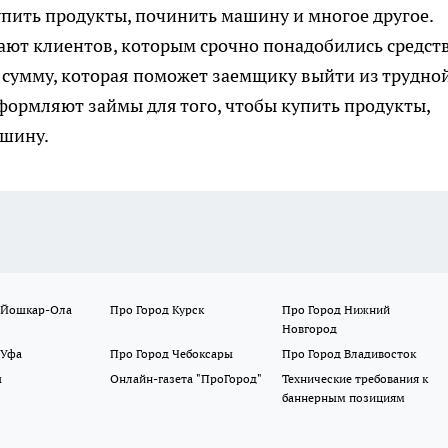
упить продукты, починить машину и многое другое.
т клиентов, которым срочно понадобились средств
 сумму, которая поможет заемщику выйти из трудно
оформляют займы для того, чтобы купить продукты,
ашину.
 Йошкар-Ола
Про Город Курск
Про Город Нижний
Новгород
 Уфа
Про Город Чебоксары
Про Город Владивосток
ы
Онлайн-газета "ПроГород"
Технические требования к
баннерным позициям