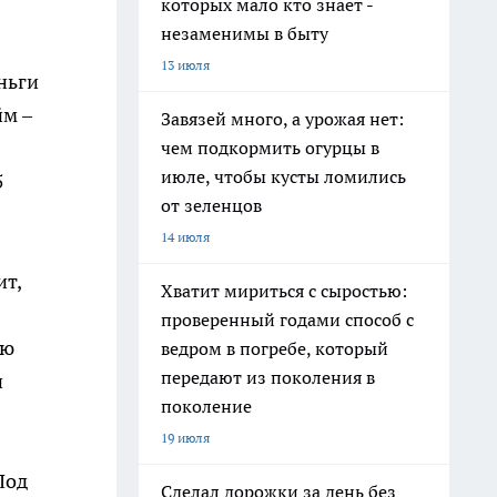
которых мало кто знает -
незаменимы в быту
13 июля
ньги
йм –
Завязей много, а урожая нет:
чем подкормить огурцы в
июле, чтобы кусты ломились
5
от зеленцов
14 июля
ит,
Хватит мириться с сыростью:
проверенный годами способ с
ою
ведром в погребе, который
передают из поколения в
и
поколение
19 июля
Под
Сделал дорожки за день без