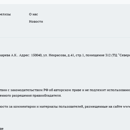
релизы
О нас
Новости
ева А.К.. Адрес: 150040, ул. Некрасова, д.41, стр.1, помещение 312 (ТЦ "Север
твии с законодательством РФ об авторском праве и не подлежит использовани
менного разрешения правообладателя.
енности за комментарии и материалы пользователей, размещенные на сайте www.
ве