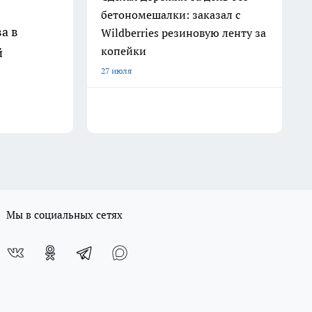
бетономешалки: заказал с
а в
Wildberries резиновую ленту за
копейки
й
27 июля
Мы в социальных сетях