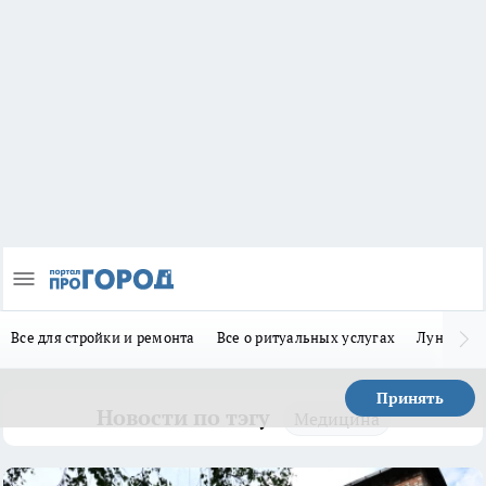
Все для стройки и ремонта
Все о ритуальных услугах
Лунно-по
Принять
Новости по тэгу
Медицина