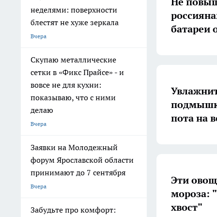
Не повыш
неделями: поверхности
россияна
блестят не хуже зеркала
батареи 
Вчера
Скупаю металлические
сетки в «Фикс Прайсе» - и
вовсе не для кухни:
Увлажнит
показываю, что с ними
подмышки
делаю
пота на в
Вчера
Заявки на Молодежный
форум Ярославской области
принимают до 7 сентября
Эти овощ
Вчера
мороза: "
хвост"
Забудьте про комфорт: