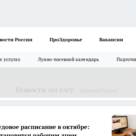
вости России
ПроЗдоровье
Вакансии
х услугах
Лунно-посевной календарь
Подгото
Новости по тэгу
Новости России
удовое расписание в октябре:
становится рабочим днем