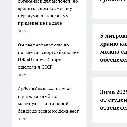
органайзер для мелочей, но
хранить в нем косметику
передумала: нашла ему
применение на даче
01:35
5-литров
храню как
Он рвал асфальт ещё до
можно сд
появления спортбайков: чем
обеспече
ИЖ «Планета Спорт»
ошеломил СССР
01:02
Арбуз в банке — и это не
Зима 202
шутка: каждый год
от студе
мариную — и ни одной
оттепеле
банки до весны не доживает
00:30