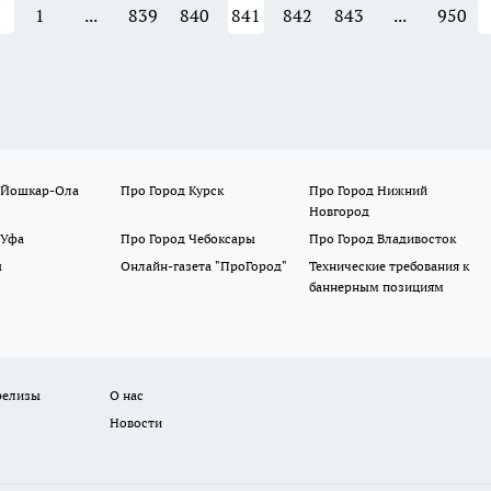
1
...
839
840
841
842
843
...
950
 Йошкар-Ола
Про Город Курск
Про Город Нижний
Новгород
 Уфа
Про Город Чебоксары
Про Город Владивосток
ы
Онлайн-газета "ПроГород"
Технические требования к
баннерным позициям
релизы
О нас
Новости