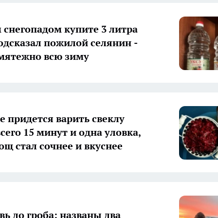
 снегопадом купите 3 литра
подсказал пожилой селянин -
мятежно всю зиму
е придется варить свеклу
сего 15 минут и одна уловка,
ощ стал сочнее и вкуснее
вь до гроба: названы два