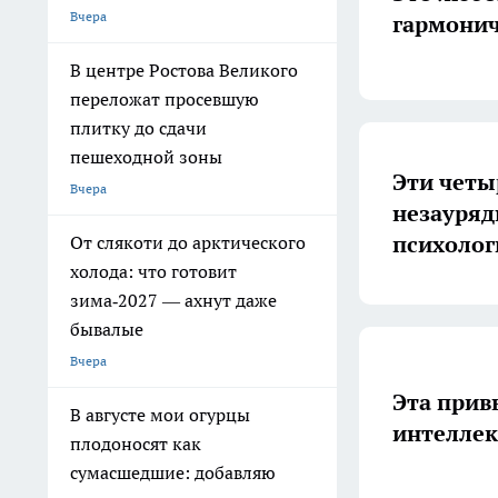
Вчера
гармонич
В центре Ростова Великого
переложат просевшую
плитку до сдачи
пешеходной зоны
Эти четы
Вчера
незауряд
психолог
От слякоти до арктического
холода: что готовит
зима‑2027 — ахнут даже
бывалые
Вчера
Эта прив
В августе мои огурцы
интелле
плодоносят как
сумасшедшие: добавляю