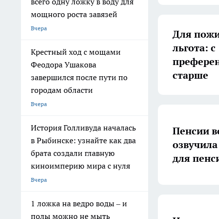
всего одну ложку в воду для
мощного роста завязей
Вчера
Для пожи
льгота: с
Крестный ход с мощами
преферен
Феодора Ушакова
старше
завершился после пути по
городам области
Вчера
История Голливуда началась
Пенсии в
в Рыбинске: узнайте как два
озвучила
брата создали главную
для пенс
киноимперию мира с нуля
Вчера
1 ложка на ведро воды – и
полы можно не мыть