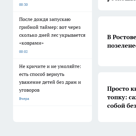
00:30
После дождя запускаю
грибной таймер: вот через
сколько дней лес укрывается
В Ростове
«коврами»
позелене
00:02
Не кричите и не умоляйте:
есть способ вернуть
уважение детей без драм и
Просто к
уговоров
топку: с
Вчера
собой бе