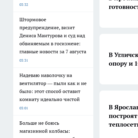
03:32
готовност
Штормовое
предупреждение, визит
Дениса Мантурова и суд над
обвиняемым в госизмене:
главные новости за 7 августа
В Угличс
03:31
опору и 
Надеваю наволочку на
вентилятор — пыли как и не
было: этот способ оставит
комнату идеально чистой
В Яросла
03:01
построят
Больше не боюсь
теплосет
магазинной колбасы: