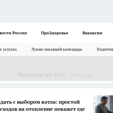
вости России
ПроЗдоровье
Вакансии
х услугах
Лунно-посевной календарь
Подгото
Новости по тэгу
Отопление
адать с выбором котла: простой
асходов на отопление покажет где