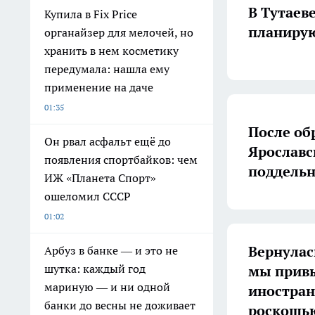
В Тутаев
Купила в Fix Price
планирую
органайзер для мелочей, но
хранить в нем косметику
передумала: нашла ему
применение на даче
01:35
После об
Он рвал асфальт ещё до
Ярославс
появления спортбайков: чем
поддель
ИЖ «Планета Спорт»
ошеломил СССР
01:02
Вернулас
Арбуз в банке — и это не
шутка: каждый год
мы привы
мариную — и ни одной
иностран
банки до весны не доживает
роскошь