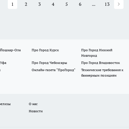
1
2
3
4
5
6
...
13
 Йошкар-Ола
Про Город Курск
Про Город Нижний
Новгород
 Уфа
Про Город Чебоксары
Про Город Владивосток
ы
Онлайн-газета "ПроГород"
Технические требования к
баннерным позициям
релизы
О нас
Новости