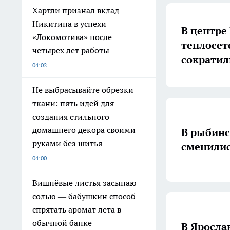
Хартли признал вклад
Никитина в успехи
В центре
«Локомотива» после
теплосет
четырех лет работы
сократили
04:02
Не выбрасывайте обрезки
ткани: пять идей для
создания стильного
домашнего декора своими
В рыбинс
руками без шитья
сменилис
04:00
Вишнёвые листья засыпаю
солью — бабушкин способ
спрятать аромат лета в
обычной банке
В Яросла