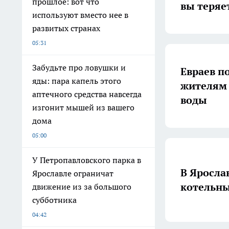
прошлое: вот что
вы теряе
используют вместо нее в
развитых странах
05:31
Забудьте про ловушки и
Евраев п
яды: пара капель этого
жителям
аптечного средства навсегда
воды
изгонит мышей из вашего
дома
05:00
У Петропавловского парка в
В Яросла
Ярославле ограничат
котельны
движение из за большого
субботника
04:42