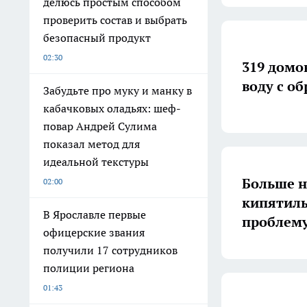
делюсь простым способом
проверить состав и выбрать
безопасный продукт
02:30
319 домо
воду с о
Забудьте про муку и манку в
кабачковых оладьях: шеф-
повар Андрей Сулима
показал метод для
идеальной текстуры
Больше н
02:00
кипятиль
В Ярославле первые
проблему
офицерские звания
получили 17 сотрудников
полиции региона
01:43