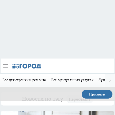
Все для стройки и ремонта
Все о ритуальных услугах
Лунно-по
Принять
Новости по тэгу
Переславль