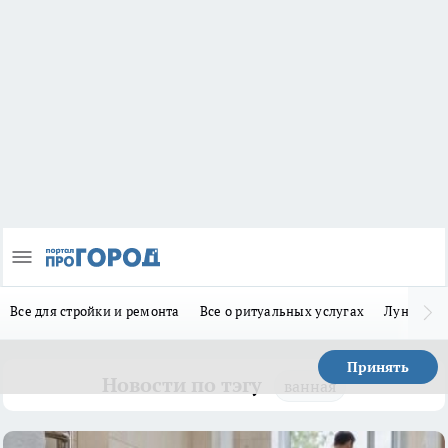
Все для стройки и ремонта
Все о ритуальных услугах
Лунно-по
Принять
Новости по тэгу
ванная