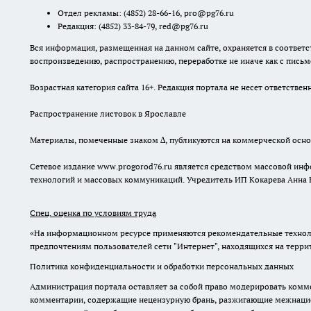
Отдел рекламы:
(4852) 28-66-16
,
pro@pg76.ru
Редакция:
(4852) 33-84-79
,
red@pg76.ru
Вся информация, размещенная на данном сайте, охраняется в соответс
воспроизведению, распространению, переработке не иначе как с пись
Возрастная категория сайта 16+. Редакция портала не несет ответств
Распространение листовок в Ярославле
Материалы, помеченные знаком ∆, публикуются на коммерческой осно
Сетевое издание www.progorod76.ru является средством массовой инф
технологий и массовых коммуникаций. Учредитель ИП Кокарева Анна 
Спец. оценка по условиям труда
«На информационном ресурсе применяются рекомендательные техноло
предпочтениям пользователей сети "Интернет", находящихся на терр
Политика конфиденциальности и обработки персональных данных
Администрация портала оставляет за собой право модерировать комме
комментарии, содержащие нецензурную брань, разжигающие межнацион