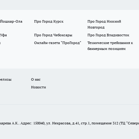
 Йошкар-Ола
Про Город Курск
Про Город Нижний
Новгород
 Уфа
Про Город Чебоксары
Про Город Владивосток
ы
Онлайн-газета "ПроГород"
Технические требования к
баннерным позициям
релизы
О нас
Новости
ева А.К.. Адрес: 150040, ул. Некрасова, д.41, стр.1, помещение 312 (ТЦ "Север