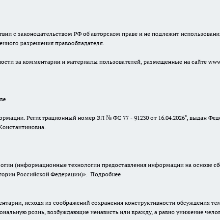
твии с законодательством РФ об авторском праве и не подлежит использовани
менного разрешения правообладателя.
енности за комментарии и материалы пользователей, размещенные на сайте www.
ве
ормации. Регистрационный номер ЭЛ № ФС 77 - 91230 от 16.04.2026", выдан Ф
Константиновна.
гии (информационные технологии предоставления информации на основе сбор
итории Российской Федерации)».
Подробнее
нтарии, исходя из соображений сохранения конструктивности обсуждения тем 
альную рознь, возбуждающие ненависть или вражду, а равно унижение челове