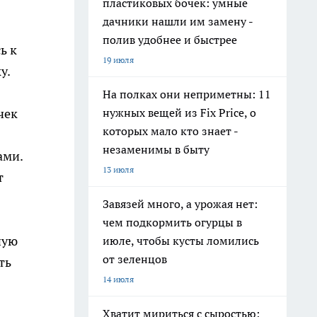
пластиковых бочек: умные
дачники нашли им замену -
полив удобнее и быстрее
ь к
19 июля
у.
На полках они неприметны: 11
нужных вещей из Fix Price, о
чек
которых мало кто знает -
незаменимы в быту
ами.
13 июля
т
Завязей много, а урожая нет:
чем подкормить огурцы в
ную
июле, чтобы кусты ломились
от зеленцов
ть
14 июля
Хватит мириться с сыростью: