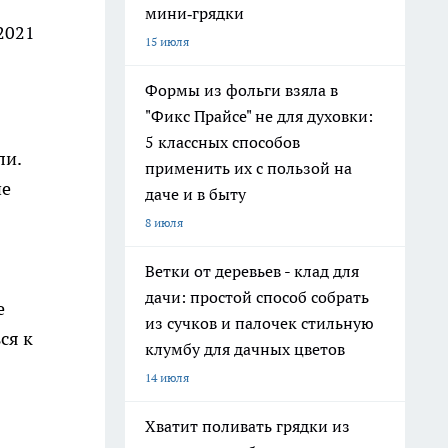
мини‑грядки
 2021
15 июля
Формы из фольги взяла в
"Фикс Прайсе" не для духовки:
5 классных способов
ли.
применить их с пользой на
ие
даче и в быту
8 июля
Ветки от деревьев - клад для
дачи: простой способ собрать
е
из сучков и палочек стильную
ся к
клумбу для дачных цветов
14 июля
Хватит поливать грядки из