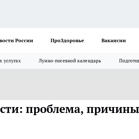
вости России
ПроЗдоровье
Вакансии
х услугах
Лунно-посевной календарь
Подгото
сти: проблема, причины