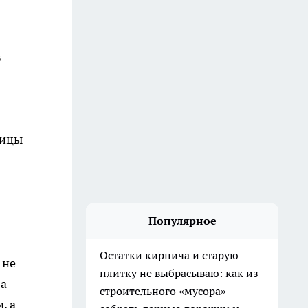
в
лицы
Популярное
Остатки кирпича и старую
 не
плитку не выбрасываю: как из
ва
строительного «мусора»
, а