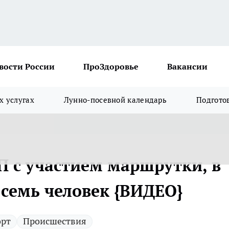
вости России
ПроЗдоровье
Вакансии
х услугах
Лунно-посевной календарь
Подгото
П с участием маршрутки, в
 семь человек {ВИДЕО}
орт
Происшествия