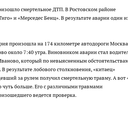
изошло смертельное ДТП. В Ростовском районе
иго» и «Мерседес Бенц». В результате аварии один и
рия произошла на 174 километре автодороги Москв
во около 7:40 утра. Виновником аварии стал водите
 Иваново, который по невыясненным обстоятельства
 В результате лобового столкновения, «китаец»
девший за рулем получил смертельную травму. А вот 
 чуть больше. Его с различными травмами
оизошедшего ведется проверка.