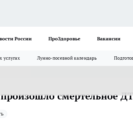
вости России
ПроЗдоровье
Вакансии
х услугах
Лунно-посевной календарь
Подгото
8 произошло смертельное Д
ть