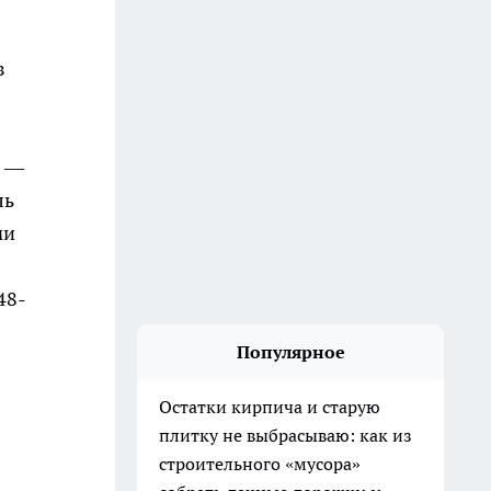
з
а —
ль
ми
48-
Популярное
Остатки кирпича и старую
плитку не выбрасываю: как из
строительного «мусора»