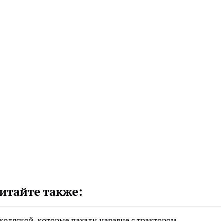
итайте также:
коляской, которые пахали наравне с трактором