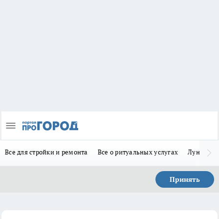
Все для стройки и ремонта
Все о ритуальных услугах
Лунно-по
Принять