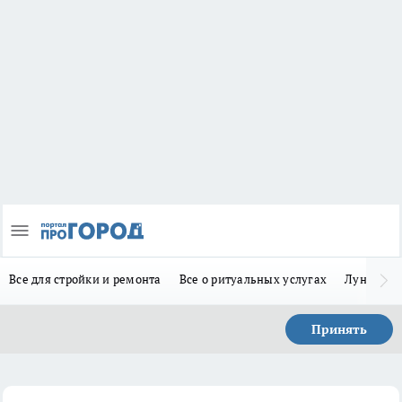
Все для стройки и ремонта
Все о ритуальных услугах
Лунно-по
Принять