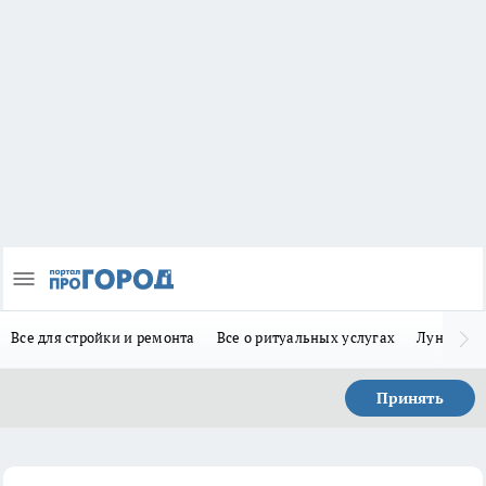
Все для стройки и ремонта
Все о ритуальных услугах
Лунно-по
Принять