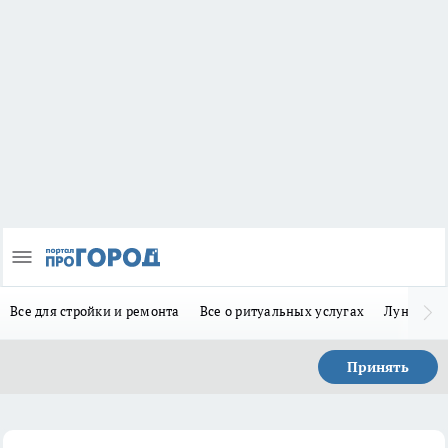
Все для стройки и ремонта
Все о ритуальных услугах
Лунно-по
Принять