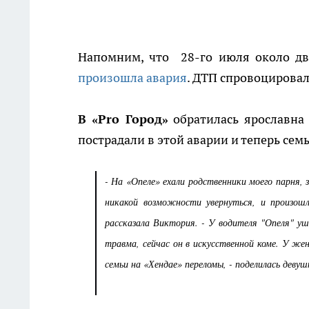
Напомним, что 28-го июля около д
произошла авария
. ДТП спровоцирова
В «Pro Город»
обратилась ярославна 
пострадали в этой аварии и теперь се
- На «Опеле» ехали родственники моего парня, 
никакой возможности увернуться, и произошло
рассказала Виктория. - У водителя "Опеля" уш
травма, сейчас он в искусственной коме. У жен
семьи на «Хендае» переломы, - поделилась девуш