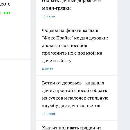
собрать дачные дорожки и
ео с
мини‑грядки
и по
15 июля
Формы из фольги взяла в
"Фикс Прайсе" не для духовки:
5 классных способов
применить их с пользой на
даче и в быту
8 июля
Ветки от деревьев - клад для
дачи: простой способ собрать
из сучков и палочек стильную
клумбу для дачных цветов
14 июля
Хватит поливать грядки из