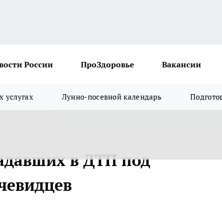
вости России
ПроЗдоровье
Вакансии
х услугах
Лунно-посевной календарь
Подгото
адавших в ДТП под
чевидцев