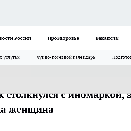
вости России
ПроЗдоровье
Вакансии
х услугах
Лунно-посевной календарь
Подгото
к столкнулся с иномаркой, 
ла женщина