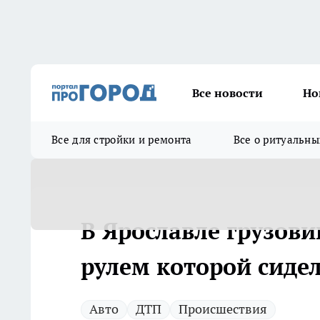
Все новости
Но
Все для стройки и ремонта
Все о ритуальны
В Ярославле грузови
рулем которой сиде
Авто
ДТП
Происшествия