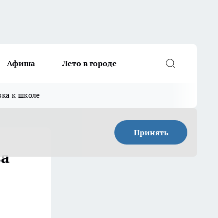
Афиша
Лето в городе
вка к школе
Принять
за