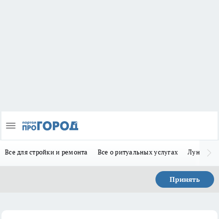
Все для стройки и ремонта
Все о ритуальных услугах
Лунно-по
Принять