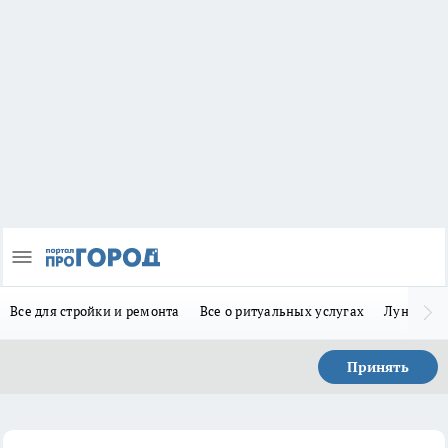
Все для стройки и ремонта
Все о ритуальных услугах
Лунно-по
Принять