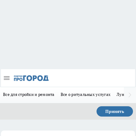
Все для стройки и ремонта
Все о ритуальных услугах
Лунно-по
Принять